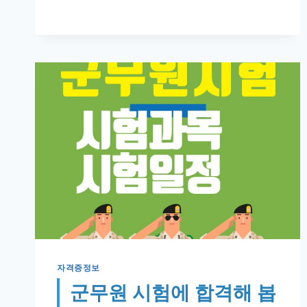
복
지
사
2
급
이
수
과
목
자
격
요
건
빠
르
게
취
득
자격증정보
하
는
군무원 시험에 합격해 봅
방