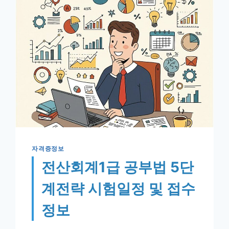
과
정
자
격
증
수
강
료
자격증정보
전산회계1급 공부법 5단
계전략 시험일정 및 접수
정보