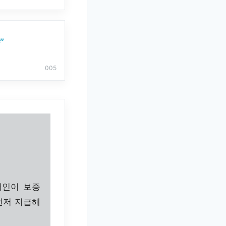
”
005
대인이 보증
먼저 지급해