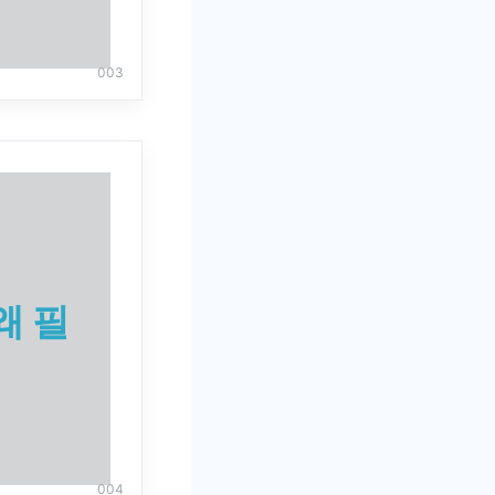
003
왜 필
004