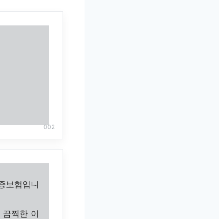
002
보증보험입니
 끔찍한 이